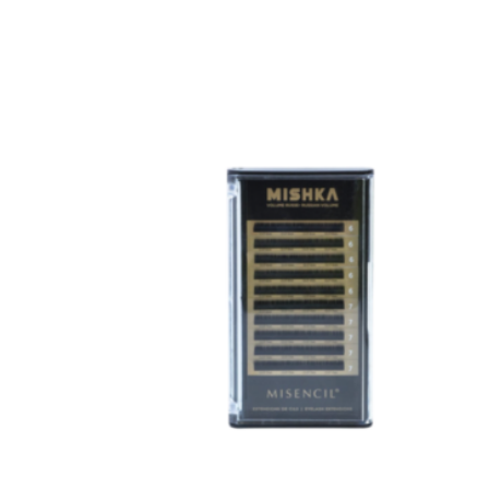
Longueur
6-7mm
8mm
9mm
10mm
11mm
12mm
Courbes
Courbe C
Courbe D
Épaisseur
0,07mm (fins)