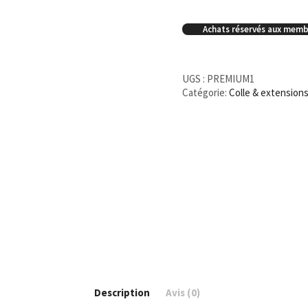
Achats réservés aux memb
UGS :
PREMIUM1
Catégorie:
Colle & extension
Description
Avis (0)