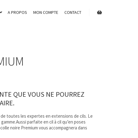
A PROPOS
MON COMPTE
CONTACT
Barre de boutique
MIUM
NTE QUE VOUS NE POURREZ
AIRE.
 de toutes les expertes en extensions de cils. Le
amme.Aussi parfaite en cil à cil qu’en poses
a colle noire Premium vous accompagnera dans