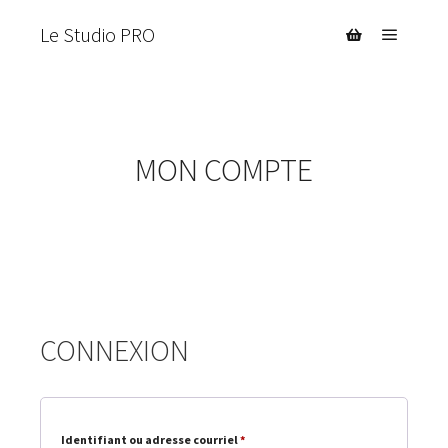
Le Studio PRO
Menu pr
Barre de bouti
MON COMPTE
CONNEXION
Obligatoire
Identifiant ou adresse courriel
*